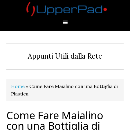
Skip
Skip
Skip
Skip
to
to
to
to
primary
main
primary
footer
navigation
content
sidebar
Appunti Utili dalla Rete
Home
»
Come Fare Maialino con una Bottiglia di
Plastica
Come Fare Maialino
con una Bottiglia di