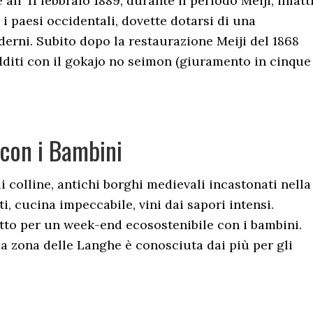
ll’ 11 febbraio 1889, durante il periodo Meiji, infatti
i paesi occidentali, dovette dotarsi di una
derni. Subito dopo la restaurazione Meiji del 1868
dditi con il gokajo no seimon (giuramento in cinque
con i Bambini
i colline, antichi borghi medievali incastonati nella
i, cucina impeccabile, vini dai sapori intensi.
etto per un week-end ecosostenibile con i bambini.
 la zona delle Langhe è conosciuta dai più per gli