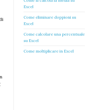
Come si calcola la media su
Excel​
Come eliminare doppioni su
di
Excel​
Come calcolare una percentuale
su Excel​
Come moltiplicare in Excel​
un
g