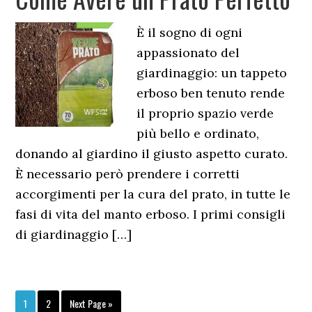
È il sogno di ogni
appassionato del
giardinaggio: un tappeto
erboso ben tenuto rende
il proprio spazio verde
più bello e ordinato,
donando al giardino il giusto aspetto curato.
È necessario però prendere i corretti
accorgimenti per la cura del prato, in tutte le
fasi di vita del manto erboso. I primi consigli
di giardinaggio […]
Page
Page
Go
1
2
Next Page »