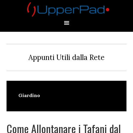
Skip
Skip
Skip
Skip
to
to
to
to
primary
main
primary
footer
navigation
content
sidebar
Appunti Utili dalla Rete
Giardino
Come Allontanare i Tafani dal