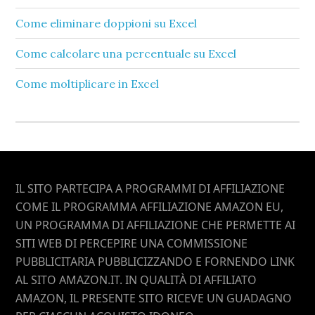
Come eliminare doppioni su Excel​
Come calcolare una percentuale su Excel​
Come moltiplicare in Excel​
Footer
IL SITO PARTECIPA A PROGRAMMI DI AFFILIAZIONE
COME IL PROGRAMMA AFFILIAZIONE AMAZON EU,
UN PROGRAMMA DI AFFILIAZIONE CHE PERMETTE AI
SITI WEB DI PERCEPIRE UNA COMMISSIONE
PUBBLICITARIA PUBBLICIZZANDO E FORNENDO LINK
AL SITO AMAZON.IT. IN QUALITÀ DI AFFILIATO
AMAZON, IL PRESENTE SITO RICEVE UN GUADAGNO