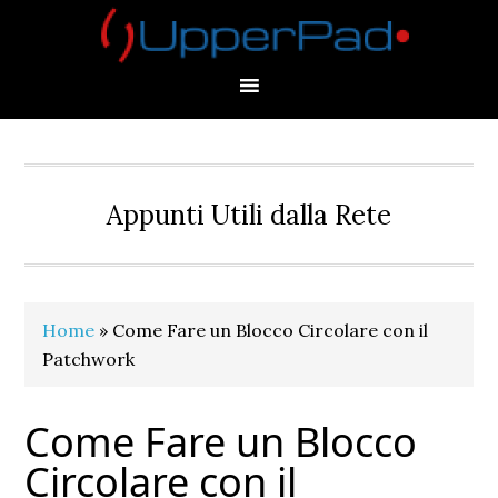
Skip
Skip
Skip
Skip
to
to
to
to
primary
main
primary
footer
navigation
content
sidebar
Appunti Utili dalla Rete
Home
»
Come Fare un Blocco Circolare con il
Patchwork
Come Fare un Blocco
Circolare con il