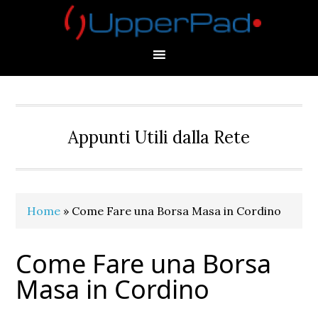
Skip
Skip
Skip
Skip
to
to
to
to
primary
main
primary
footer
navigation
content
sidebar
Appunti Utili dalla Rete
Home
»
Come Fare una Borsa Masa in Cordino
Come Fare una Borsa
Masa in Cordino