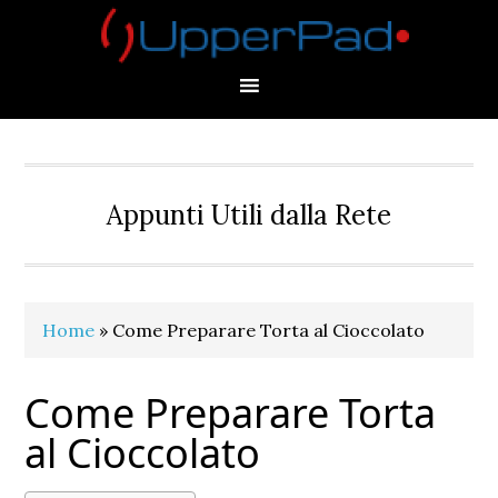
Skip
Skip
Skip
Skip
to
to
to
to
primary
main
primary
footer
navigation
content
sidebar
Appunti Utili dalla Rete
Home
»
Come Preparare Torta al Cioccolato
Come Preparare Torta
al Cioccolato