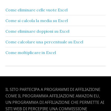
Come eliminare celle vuote Excel​
Come si calcola la media su Excel​
Come eliminare doppioni su Excel​
Come calcolare una percentuale su Excel​
Come moltiplicare in Excel​
Footer
IL SITO PARTECIPA A PROGRAMMI DI AFFILIAZIONE
COME IL PROGRAMMA AFFILIAZIONE AMAZON EU,
UN PROGRAMMA DI AFFILIAZIONE CHE PERMETTE AI
SITI WEB DI PERCEPIRE UNA COMMISSIONE