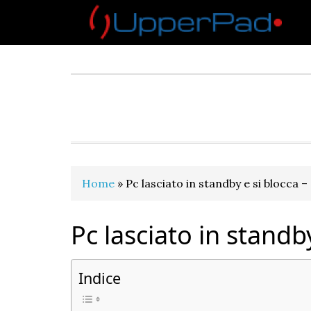
Skip
Skip
Skip
Skip
to
to
to
to
primary
main
primary
footer
navigation
content
sidebar
Home
»
Pc lasciato in standby e si blocca –
Pc lasciato in standb
Indice