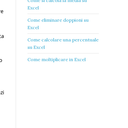
Come si calcola la media su
Excel​
re
Come eliminare doppioni su
Excel​
ta
Come calcolare una percentuale
su Excel​
o
Come moltiplicare in Excel​
zi