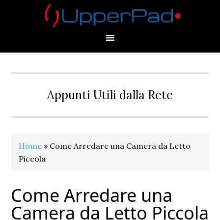
Skip
Skip
Skip
Skip
to
to
to
to
primary
main
primary
footer
navigation
content
sidebar
Appunti Utili dalla Rete
Home
»
Come Arredare una Camera da Letto
Piccola
Come Arredare una
Camera da Letto Piccola