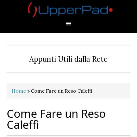
Skip
Skip
Skip
Skip
to
to
to
to
primary
main
primary
footer
navigation
content
sidebar
Appunti Utili dalla Rete
Home
»
Come Fare un Reso Caleffi
Come Fare un Reso
Caleffi