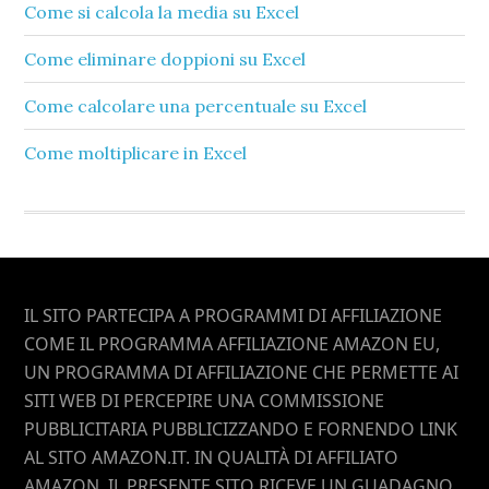
Come si calcola la media su Excel​
Come eliminare doppioni su Excel​
Come calcolare una percentuale su Excel​
Come moltiplicare in Excel​
Footer
IL SITO PARTECIPA A PROGRAMMI DI AFFILIAZIONE
COME IL PROGRAMMA AFFILIAZIONE AMAZON EU,
UN PROGRAMMA DI AFFILIAZIONE CHE PERMETTE AI
SITI WEB DI PERCEPIRE UNA COMMISSIONE
PUBBLICITARIA PUBBLICIZZANDO E FORNENDO LINK
AL SITO AMAZON.IT. IN QUALITÀ DI AFFILIATO
AMAZON, IL PRESENTE SITO RICEVE UN GUADAGNO