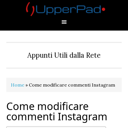
Skip
Skip
Skip
Skip
to
to
to
to
primary
main
primary
footer
navigation
content
sidebar
Appunti Utili dalla Rete
Home
»
Come modificare commenti Instagram
Come modificare
commenti Instagram