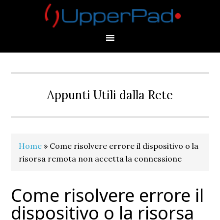
Skip
Skip
Skip
Skip
to
to
to
to
primary
main
primary
footer
navigation
content
sidebar
Appunti Utili dalla Rete
Home
»
Come risolvere errore il dispositivo o la
risorsa remota non accetta la connessione
Come risolvere errore il
dispositivo o la risorsa