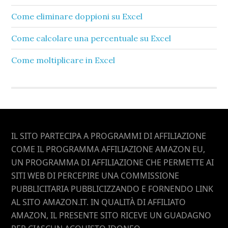
Come eliminare doppioni su Excel​
Come calcolare una percentuale su Excel​
Come moltiplicare in Excel​
Footer
IL SITO PARTECIPA A PROGRAMMI DI AFFILIAZIONE
COME IL PROGRAMMA AFFILIAZIONE AMAZON EU,
UN PROGRAMMA DI AFFILIAZIONE CHE PERMETTE AI
SITI WEB DI PERCEPIRE UNA COMMISSIONE
PUBBLICITARIA PUBBLICIZZANDO E FORNENDO LINK
AL SITO AMAZON.IT. IN QUALITÀ DI AFFILIATO
AMAZON, IL PRESENTE SITO RICEVE UN GUADAGNO