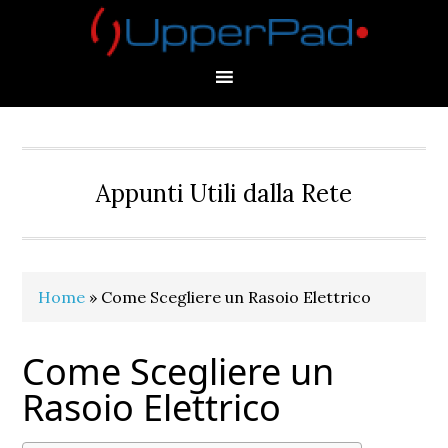
Skip
Skip
Skip
Skip
to
to
to
to
primary
main
primary
footer
navigation
content
sidebar
Appunti Utili dalla Rete
Home
»
Come Scegliere un Rasoio Elettrico
Come Scegliere un
Rasoio Elettrico