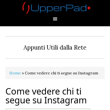
Skip
Skip
Skip
Skip
to
to
to
to
primary
main
primary
footer
navigation
content
sidebar
Appunti Utili dalla Rete
Home
»
Come vedere chi ti segue su Instagram
Come vedere chi ti
segue su Instagram