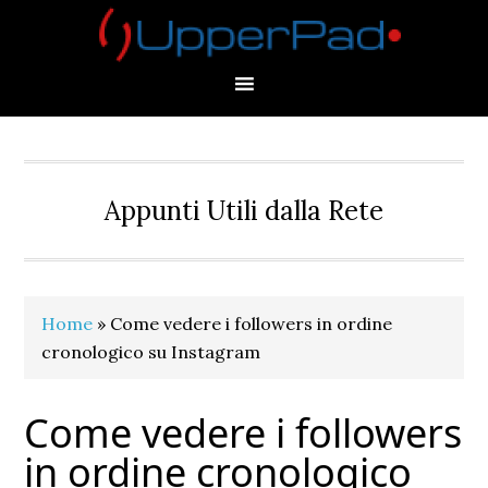
Skip
Skip
Skip
Skip
to
to
to
to
primary
main
primary
footer
navigation
content
sidebar
Appunti Utili dalla Rete
Home
»
Come vedere i followers in ordine
cronologico su Instagram
Come vedere i followers
in ordine cronologico