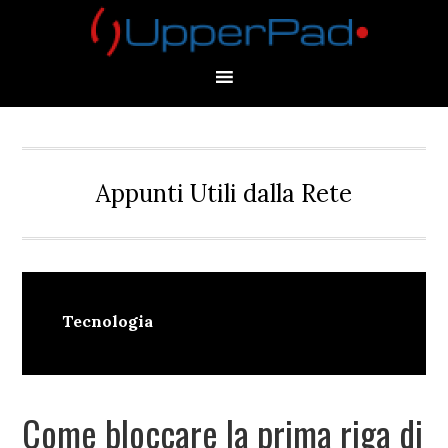
Skip
Skip
Skip
Skip
to
to
to
to
primary
main
primary
footer
navigation
content
sidebar
Appunti Utili dalla Rete
Tecnologia
Come bloccare la prima riga di