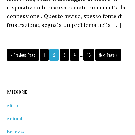
dispositivo o la risorsa remota non accetta la
connessione”. Questo avviso, spesso fonte di
frustrazione, segnala un problema nella […]
Interim
Go
Page
Page
Page
Page
Page
Go
«
Previous Page
1
2
3
4
…
16
Next Page »
pages
to
to
omitted
Primary
CATEGORIE
Sidebar
Altro
Animali
Bellezza