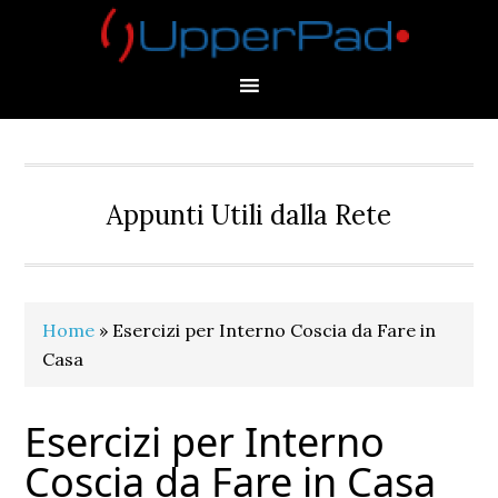
Skip
Skip
Skip
Skip
to
to
to
to
primary
main
primary
footer
navigation
content
sidebar
Appunti Utili dalla Rete
Home
»
Esercizi per Interno Coscia da Fare in
Casa
Esercizi per Interno
Coscia da Fare in Casa