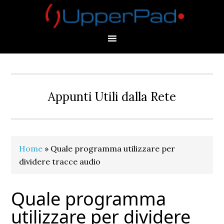
Skip
Skip
Skip
Skip
to
to
to
to
primary
main
primary
footer
navigation
content
sidebar
Appunti Utili dalla Rete
Home
»
Quale programma utilizzare per
dividere tracce audio
Quale programma
utilizzare per dividere