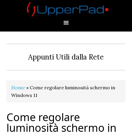
Skip
Skip
Skip
Skip
to
to
to
to
primary
main
primary
footer
navigation
content
sidebar
Appunti Utili dalla Rete
Home
»
Come regolare luminosità schermo in
Windows 11
Come regolare
luminosità schermo in