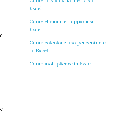
Come si calcola la media su
Excel​
Come eliminare doppioni su
Excel​
le
Come calcolare una percentuale
su Excel​
Come moltiplicare in Excel​
 e