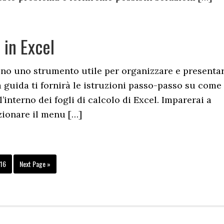
in Excel
ono uno strumento utile per organizzare e presenta
a guida ti fornirà le istruzioni passo-passo su come
’interno dei fogli di calcolo di Excel. Imparerai a
izionare il menu […]
rim
Page
Go
16
Next Page »
es
to
ted