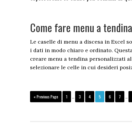
Come fare menu a tendina 
Le caselle di menu a discesa in Excel s
i dati in modo chiaro e ordinato. Quest
creare menu a tendina personalizzati all
selezionare le celle in cui desideri pos
Interim
Inte
Go
Page
Page
Page
Page
Page
Page
«
Previous Page
1
…
3
4
5
6
7
…
pages
pag
to
omitted
omit