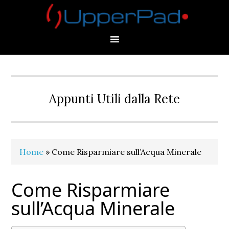
Skip
Skip
Skip
Skip
to
to
to
to
primary
main
primary
footer
navigation
content
sidebar
Appunti Utili dalla Rete
Home
»
Come Risparmiare sull’Acqua Minerale
Come Risparmiare
sull’Acqua Minerale