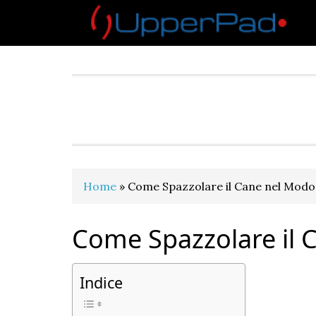
Skip
Skip
Skip
Skip
to
to
to
to
primary
main
primary
footer
navigation
content
sidebar
Home
»
Come Spazzolare il Cane nel Modo
Come Spazzolare il 
Indice