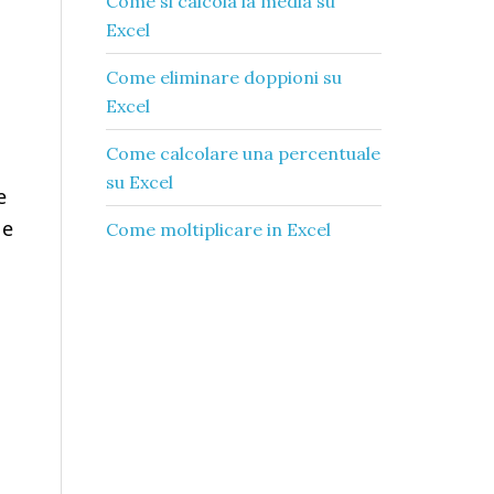
Come si calcola la media su
Excel​
Come eliminare doppioni su
Excel​
Come calcolare una percentuale
su Excel​
e
 e
Come moltiplicare in Excel​