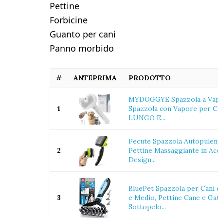
Pettine
Forbicine
Guanto per cani
Panno morbido
#
ANTEPRIMA
PRODOTTO
MYDOGGYE Spazzola a Vapo
1
Spazzola con Vapore per Ca
LUNGO E...
Pecute Spazzola Autopulent
2
Pettine Massaggiante in Acc
Design...
BluePet Spazzola per Cani 
3
e Medio, Pettine Cane e Ga
Sottopelo...